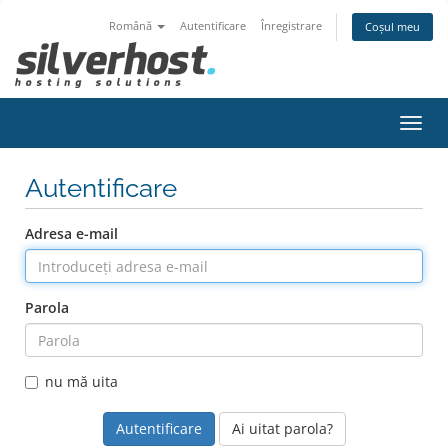
Română
Autentificare
Înregistrare
Coșul meu
Navi
Toggl
Autentificare
Adresa e-mail
Parola
nu mă uita
Ai uitat parola?