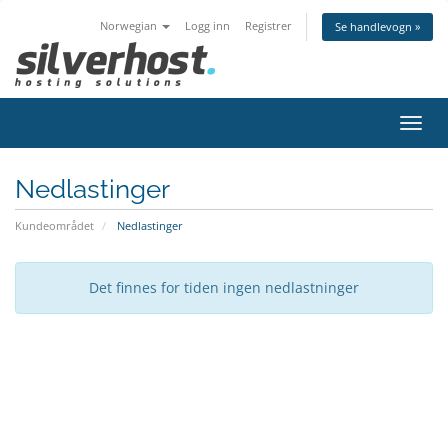
Norwegian
Logg inn
Registrer
Se handlevogn »
Bytt
navig
Nedlastinger
Kundeområdet
Nedlastinger
Det finnes for tiden ingen nedlastninger