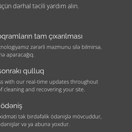
ün dərhal təcili yardım alın.
oqramların tam çıxarılması
nologiyamız zərərli məzmunu silə bilmirsə,
əmə aparacağıq.
sonrakı qulluq
ss with our real-time updates throughout
f cleaning and recovering your site.
 ödəniş
 xidməti tək birdəfəlik ödənişlə mövcuddur,
ödənişlər və ya abunə yoxdur.