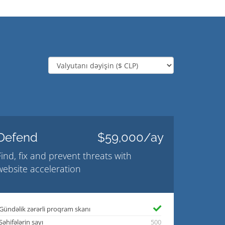
Defend
$59,000/ay
Find, fix and prevent threats with
website acceleration
Gündəlik zərərli proqram skanı
Səhifələrin sayı
500