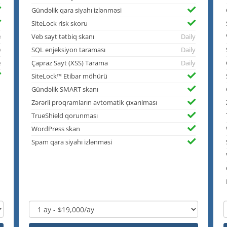
Gündəlik qara siyahı izlənməsi
SiteLock risk skoru
e
Veb sayt tətbiq skanı
Daily
e
SQL enjeksiyon taraması
Daily
e
Çapraz Sayt (XSS) Tarama
Daily
SiteLock™ Etibar möhürü
Gündəlik SMART skanı
Zərərli proqramların avtomatik çıxarılması
TrueShield qorunması
WordPress skan
Spam qara siyahı izlənməsi