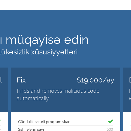
nı müqayisə edin
ükəsizlik xüsusiyyətləri
l
Fix
$19,000/ay
Finds and removes malicious code
automatically
Gündəlik zərərli proqram skanı
5
Səhifələrin sayı
500