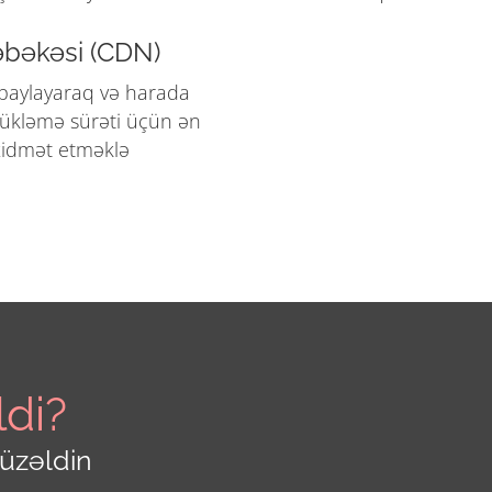
bəkəsi (CDN)
 paylayaraq və harada
 yükləmə sürəti üçün ən
 xidmət etməklə
ldi?
düzəldin