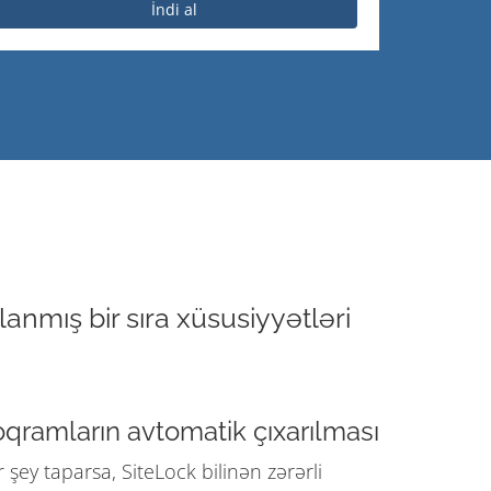
İndi al
nmış bir sıra xüsusiyyətləri
oqramların avtomatik çıxarılması
 şey taparsa, SiteLock bilinən zərərli