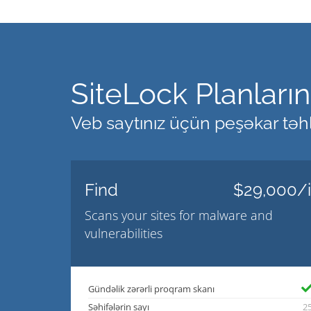
SiteLock Planları
Veb saytınız üçün peşəkar təhl
Find
$29,000/i
Scans your sites for malware and
vulnerabilities
Gündəlik zərərli proqram skanı
Səhifələrin sayı
2