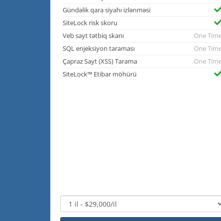
Gündəlik qara siyahı izlənməsi
SiteLock risk skoru
Veb sayt tətbiq skanı
One Tim
SQL enjeksiyon taraması
One Tim
Çapraz Sayt (XSS) Tarama
One Tim
SiteLock™ Etibar möhürü