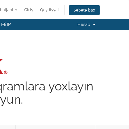
baijani
Giriş
Qeydiyyat
Səbətə bax
Mi IP
Hesab
qramlara yoxlayın
yun.