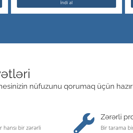
İndi al
ətləri
nesinizin nüfuzunu qorumaq üçün hazırla
Zərərli pr
 hansı bir zərərli
Bir tarama bir