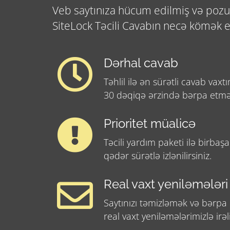
Veb saytınıza hücum edilmiş və pozul
SiteLock Təcili Cavabın necə kömək e
Dərhal cavab
Təhlil ilə ən sürətli cavab vaxtı
30 dəqiqə ərzində bərpa etmək
Prioritet müalicə
Təcili yardım paketi ilə birba
qədər sürətlə izlənilirsiniz.
Real vaxt yeniləmələri
Saytınızı təmizləmək və bərp
real vaxt yeniləmələrimizlə irəlil