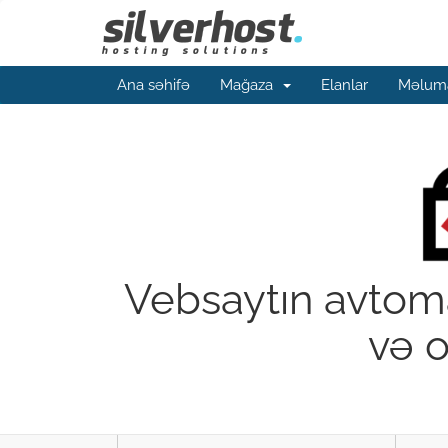
Ana səhifə
Mağaza
Elanlar
Məluma
Vebsaytın avtoma
və 