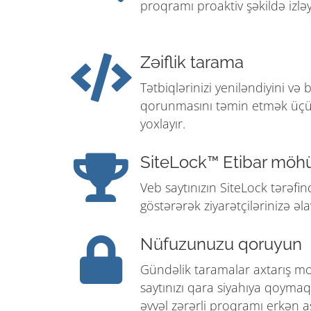
proqramı proaktiv şəkildə izləy
Zəiflik tarama
Tətbiqlərinizi yeniləndiyini və b
qorunmasını təmin etmək üçü
yoxlayır.
SiteLock™ Etibar möh
Veb saytınızın SiteLock tərə
göstərərək ziyarətçilərinizə əl
Nüfuzunuzu qoruyun
Gündəlik taramalar axtarış m
saytınızı qara siyahıya qoyma
əvvəl zərərli proqramı erkən 