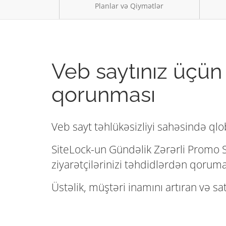
Planlar və Qiymətlər
Veb saytınız üçün 
qorunması
Veb sayt təhlükəsizliyi sahəsində qlo
SiteLock-un Gündəlik Zərərli Promo S
ziyarətçilərinizi təhdidlərdən qoruma
Üstəlik, müştəri inamını artıran və sa