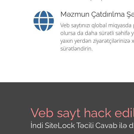
Məzmun Çatdırılma Şə
Veb saytınızı qlobal miqyasda
olursa da daha sürətli səhifə
yaxın yerdən ziyarətçilərinizə
sürətləndirin.
Veb sayt hack edi
İndi SiteLock Təcili Cavab ilə 