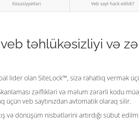
Xüsusiyyətləri
Veb sayt hack edildi?
veb təhlükəsizliyi və z
bal lider olan SiteLock™, sizə rahatlıq vermək üç
kanlaması zəiflikləri və məlum zərərli kodu müəy
q üçün veb saytınızdan avtomatik olaraq silir.
tış və dönüşüm nisbətlərini artırdığı sübut edilmi