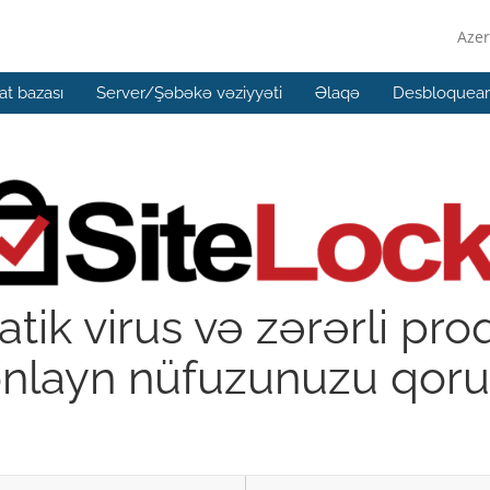
Azer
t bazası
Server/Şəbəkə vəziyyəti
Əlaqə
Desbloquear 
tik virus və zərərli pro
onlayn nüfuzunuzu qoru