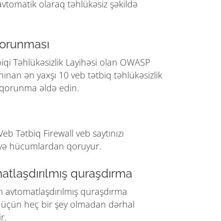
vtomatik olaraq təhlükəsiz şəkildə
orunması
iqi Təhlükəsizlik Layihəsi olan OWASP
nınan ən yaxşı 10 veb tətbiq təhlükəsizlik
qorunma əldə edin.
eb Tətbiq Firewall veb saytınızı
və hücumlardan qoruyur.
atlaşdırılmış quraşdırma
m avtomatlaşdırılmış quraşdırma
üçün heç bir şey olmadan dərhal
r.