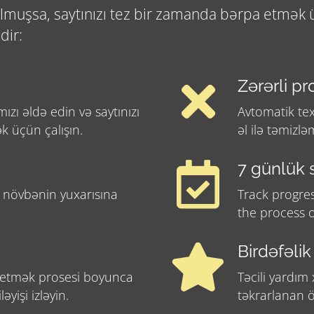
muşsa, saytınızı tez bir zamanda bərpa etmək üç
dir:
Zərərli pr
mızı əldə edin və saytınızı
Avtomatik tex
 üçün çalışın.
əl ilə təmizl
7 günlük 
şa növbənin yuxarısına
Track progre
the process o
Birdəfəlik
a etmək prosesi boyunca
Təcili yardım
əyişi izləyin.
təkrarlanan 