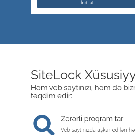
İndi al
SiteLock Xüsusiyy
Həm veb saytınızı, həm də biz
təqdim edir:
Zərərli proqram tar
Veb saytınızda aşkar edilən hər