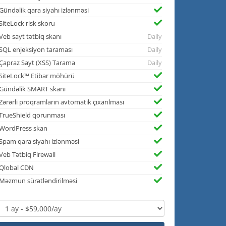
Gündəlik qara siyahı izlənməsi
SiteLock risk skoru
Veb sayt tətbiq skanı
Daily
SQL enjeksiyon taraması
Daily
Çapraz Sayt (XSS) Tarama
Daily
SiteLock™ Etibar möhürü
Gündəlik SMART skanı
Zərərli proqramların avtomatik çıxarılması
TrueShield qorunması
WordPress skan
Spam qara siyahı izlənməsi
Veb Tətbiq Firewall
Qlobal CDN
Məzmun sürətləndirilməsi