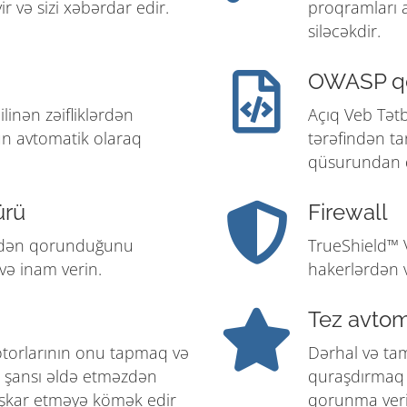
ir və sizi xəbərdar edir.
proqramları a
siləcəkdir.
OWASP q
ilinən zəifliklərdən
Açıq Veb Tətb
n avtomatik olaraq
tərəfindən ta
qüsurundan 
ürü
Firewall
findən qorunduğunu
TrueShield™ V
avə inam verin.
hakerlərdən 
Tez avtom
otorlarının onu tapmaq və
Dərhal və ta
q şansı əldə etməzdən
quraşdırmaq 
aşkar etməyə kömək edir
qorunma veri