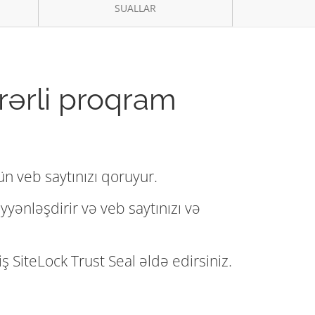
SUALLAR
ərərli proqram
ün veb saytınızı qoruyur.
yənləşdirir və veb saytınızı və
ş SiteLock Trust Seal əldə edirsiniz.