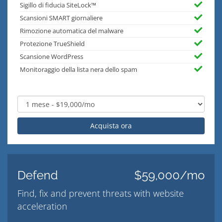
Sigillo di fiducia SiteLock™
Scansioni SMART giornaliere
Rimozione automatica del malware
Protezione TrueShield
Scansione WordPress
Monitoraggio della lista nera dello spam
Acquista ora
Defend
$59,000/mo
Find, fix and prevent threats with website
acceleration