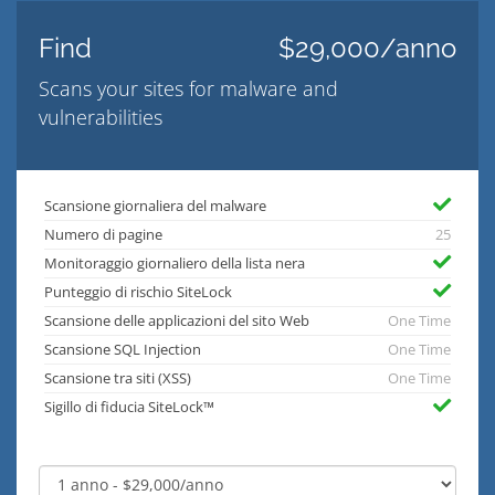
Find
$29,000/anno
Scans your sites for malware and
vulnerabilities
Scansione giornaliera del malware
Numero di pagine
25
Monitoraggio giornaliero della lista nera
Punteggio di rischio SiteLock
Scansione delle applicazioni del sito Web
One Time
Scansione SQL Injection
One Time
Scansione tra siti (XSS)
One Time
Sigillo di fiducia SiteLock™